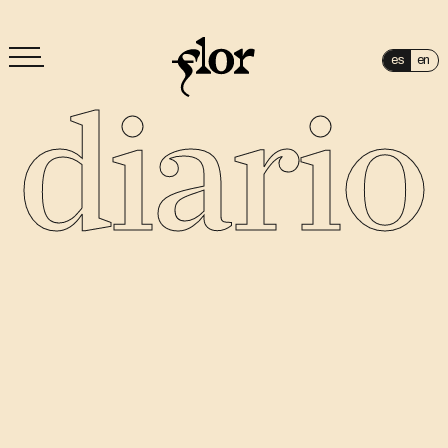
es
en
diario