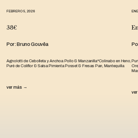
FEBRERO 5, 2026
ENE
38€
En
Por: Bruno Gouvêa
Po
Agnolotti de Cebolleta y Anchoa Pollo & Manzanilla*Colinabo en Heno,
Pun
Puré de Coliflor & Salsa Pimienta Posset & Fresas Pan, Mantequilla
Ore
Mas
ver más
ve