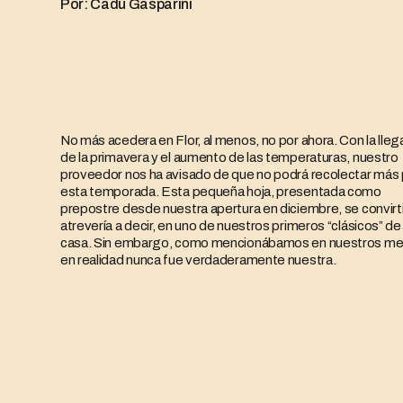
Por: Cadú Gasparini
No más acedera en Flor, al menos, no por ahora. Con la lle
de la primavera y el aumento de las temperaturas, nuestro
proveedor nos ha avisado de que no podrá recolectar más 
esta temporada. Esta pequeña hoja, presentada como
prepostre desde nuestra apertura en diciembre, se convirt
atrevería a decir, en uno de nuestros primeros “clásicos” de 
casa. Sin embargo, como mencionábamos en nuestros me
en realidad nunca fue verdaderamente nuestra.