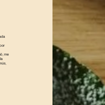
gada
por
ió, me
la
nús,