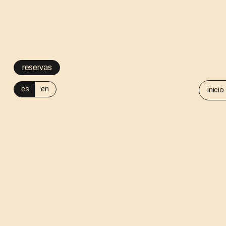
reservas
es
en
inicio