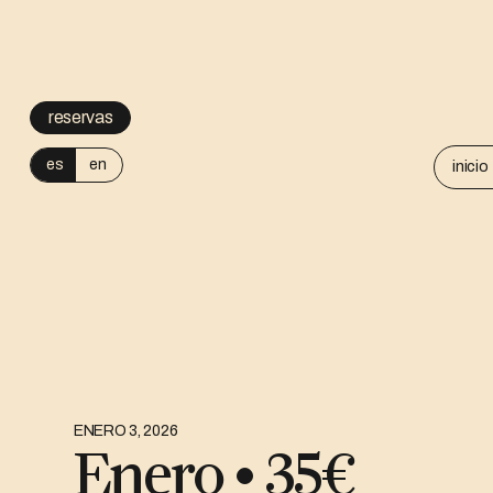
reservas
es
en
inicio
ENERO 3, 2026
Enero • 35€