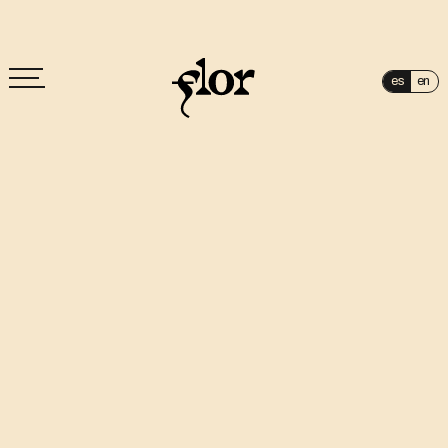
es
en