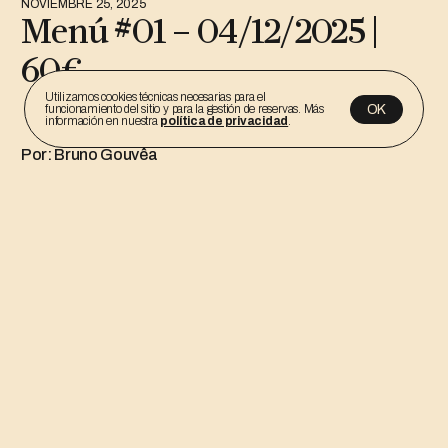
NOVIEMBRE 25, 2025
Menú #01 – 04/12/2025 |
60€
Utilizamos cookies técnicas necesarias para el
OK
funcionamiento del sitio y para la gestión de reservas. Más
información en nuestra
política de privacidad
.
Por: Bruno Gouvêa
Polenta Frita, Ricotta Fresca, Caviar
Royale de Boletus
Ravioli de Pato Azulón in Brodo
*Ravioli de Grelos in Brodo
Colinabo en Heno, Puré de Coliflor, Salsa de Cebolla