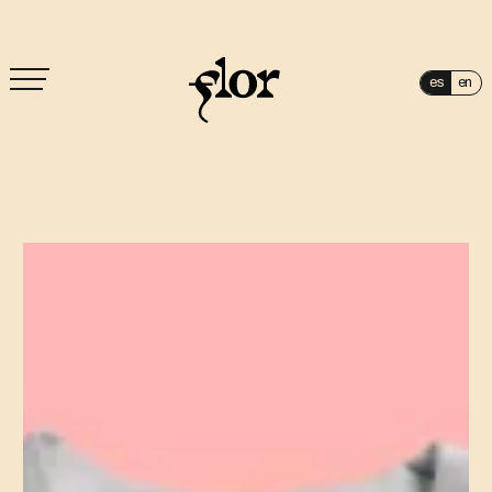
es
en