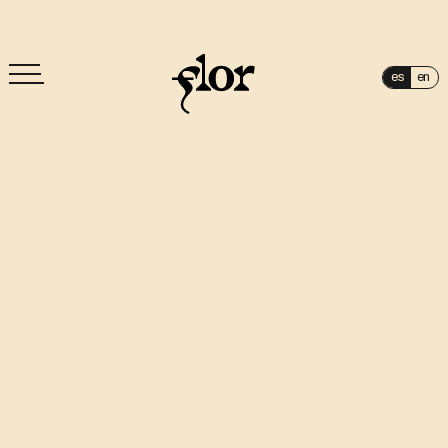
es
en