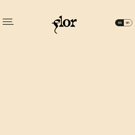
es
en